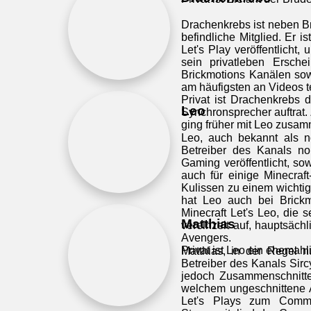
Drachenkrebs ist neben Br
befindliche Mitglied. Er 
Let's Play veröffentlich
sein privatleben Ersch
Brickmotions Kanälen sowi
am häufigsten an Videos t
Privat ist Drachenkrebs
Leo
Synchronsprecher auftrat.
ging früher mit Leo zusam
Leo, auch bekannt als no
Betreiber des Kanals n
Gaming veröffentlicht, so
auch für einige Minecraf
Kulissen zu einem wichti
hat Leo auch bei Brickmo
Minecraft Let's Leo, die 
Matthias
vereinzelt auf, hauptsäch
Avengers.
Privat ist Leo ein ehemah
Matthias, in der Regel n
Betreiber des Kanals Sirc
jedoch Zusammenschnitte
welchem ungeschnittene A
Let's Plays zum Commu