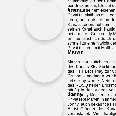
Stammmitglied der Commun
bei Brickmotion, Elefant 
Leon
ist als auf seinem eigenen
Privat ist Matthias mit Leon
Leon, auch als Leoon, le
Kanals Leoon, auf dem in
seinen Kanal auch häufig
bei anderen Community-Mi
er hauptsächlich durch 
schnell zu einem wichtige
Privat ist Leon mit Matthias
Marvin
Marvin, hauptsächlich als
des Kanals Sky Zockt, au
das TTT Let's Play zur C
Gruppe eingeladen wurd
Let's Play wurde. Neben d
des RDSQ neben Brickmoti
häufig in den Videos von
Jonny
Community-Mitgliedern au
Privat lebt Marvin in Imme
Jonny, auch bekannt as T
Er ist Gründer des Kana
veranstaltet. Viel häuf