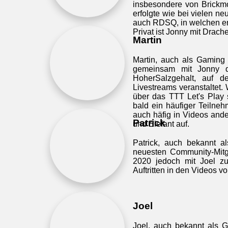
insbesondere von Brickm
erfolgte wie bei vielen n
auch RDSQ, in welchen er
Privat ist Jonny mit Drach
Martin
Martin, auch als Gaming
gemeinsam mit Jonny d
HoherSalzgehalt, auf 
Livestreams veranstaltet.
über das TTT Let's Play
bald ein häufiger Teilne
auch häfig in Videos and
Patrick
und Elefant auf.
Patrick, auch bekannt a
neuesten Community-Mitg
2020 jedoch mit Joel 
Auftritten in den Videos v
Joel
Joel, auch bekannt als 