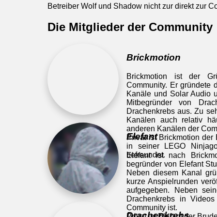
Betreiber Wolf und Shadow nicht zur direkt zur 
Die Mitglieder der Community
Brickmotion
Brickmotion ist der G
Community. Er gründete d
Kanäle und Solar Audio un
Mitbegründer von Drac
Drachenkrebs aus. Zu seh
Kanälen auch relativ häu
anderen Kanälen der Com
Elefant
Privat ist Brickmotion de
in seiner LEGO Ninjago
befreundet.
Elefant ist nach Brickm
begründer von Elefant Stud
Neben diesem Kanal grün
kurze Anspielrunden verö
aufgegeben. Neben seine
Drachenkrebs in Videos 
Community ist.
Drachenkrebs
Privat ist Elefant der Bru