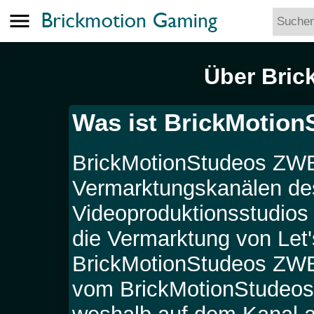
menu
Über Bric
Was ist BrickMotio
BrickMotionStudeos ZWEI
Vermarktungskanälen de
Videoproduktionsstudio
die Vermarktung von Let
BrickMotionStudeos ZWEI
vom BrickMotionStudeos