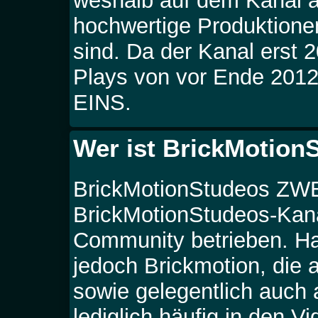
weshalb auf dem Kanal a
hochwertige Produktionen
sind. Da der Kanal erst 2
Plays von vor Ende 201
EINS
.
Wer ist BrickMotion
BrickMotionStudeos ZWEI
BrickMotionStudeos-Kanä
Community betrieben. Ha
jedoch Brickmotion, die
sowie gelegentlich auc
lediglich häufig in den Vi