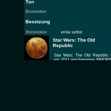
Ton
Brickmotion
Besetzung
Brickmotion
er/sie selbst
Star Wars: The Old
Republic
Star Wars: The Old Republic i
ein 2011 erschienenes MMOR
entwickelt von Bioware, welch
im Star Wars Universum etwa 3
Jahre nach den KotOR-Spiel
angesiedelt ist.