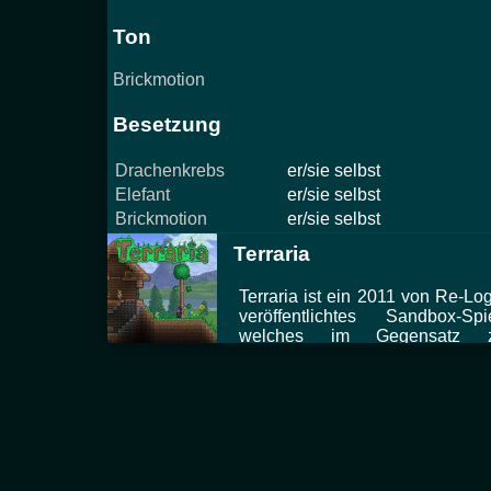
Ton
Brickmotion
Besetzung
Drachenkrebs
er/sie selbst
Elefant
er/sie selbst
Brickmotion
er/sie selbst
Terraria
Terraria ist ein 2011 von Re-Log
veröffentlichtes Sandbox-Spie
welches im Gegensatz 
Minecraft im 2D-Stil gehalten i
und mehr Wert au
Kampfmechaniken legt.