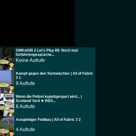
SWKotOR 2 Let's Play 89: Noch mal
Gefährtengespräche...
Keine Aufrufe
Kampf gegen den Turmwächter | All of Fabric
3 1
9 Aufrufe
Wenn die Polizei kaputtgespart wird... |
Scotland Yard ★ RDS...
6 Aufrufe
Ausgiebiger Feldbau | All of Fabric 3 2
4 Aufrufe