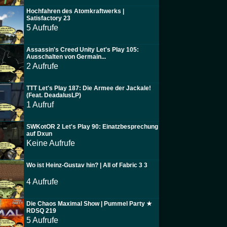
Hochfahren des Atomkraftwerks |
Satisfactory 23
5 Aufrufe
Assassin's Creed Unity Let's Play 105:
Ausschalten von Germain...
2 Aufrufe
TTT Let's Play 187: Die Armee der Jackale!
(Feat. DeadalusLP)
1 Aufruf
SWKotOR 2 Let's Play 90: Einatzbesprechung
auf Dxun
Keine Aufrufe
Wo ist Heinz-Gustav hin? | All of Fabric 3 3
4 Aufrufe
Die Chaos Maximal Show | Pummel Party ★
RDSQ 219
5 Aufrufe