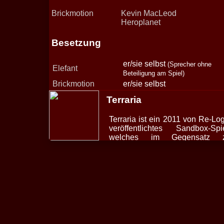
Brickmotion
Kevin MacLeod
Heroplanet
Besetzung
er/sie selbst
(Sprecher ohne
Elefant
Beteiligung am Spiel)
Brickmotion
er/sie selbst
Terraria
Terraria ist ein 2011 von Re-Log
veröffentlichtes Sandbox-Spie
welches im Gegensatz 
Minecraft im 2D-Stil gehalten i
und mehr Wert au
Kampfmechaniken legt.