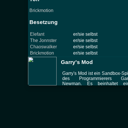
Brickmotion
Besetzung
Elefant
er/sie selbst
The Jonnster
er/sie selbst
Chaoswalker
er/sie selbst
Brickmotion
er/sie selbst
Garry's Mod
Garry's Mod ist ein Sandbox-Spi
des Programmierers Gar
Newman. Es beinhaltet ei
Reihe von Spielmodi, unt
anderem Trouble in Terrorist To
und Prop Hunt.