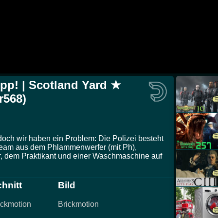
upp! | Scotland Yard ★
r568)
 doch wir haben ein Problem: Die Polizei besteht
 Team aus dem Phlammenwerfer (mit Ph),
r, dem Praktikant und einer Waschmaschine auf
hnitt
Bild
ickmotion
Brickmotion